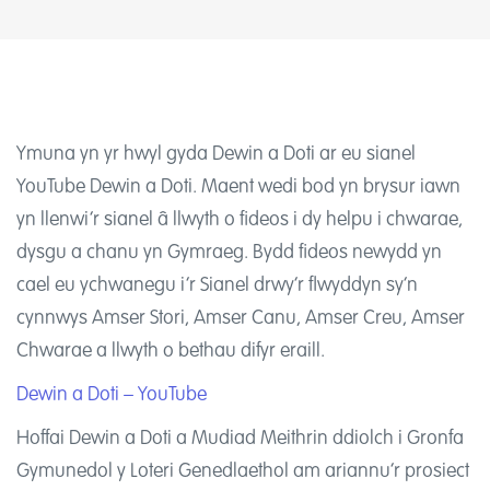
Ymuna yn yr hwyl gyda Dewin a Doti ar eu sianel
YouTube Dewin a Doti. Maent wedi bod yn brysur iawn
yn llenwi’r sianel â llwyth o fideos i dy helpu i chwarae,
dysgu a chanu yn Gymraeg. Bydd fideos newydd yn
cael eu ychwanegu i’r Sianel drwy’r flwyddyn sy’n
cynnwys Amser Stori, Amser Canu, Amser Creu, Amser
Chwarae a llwyth o bethau difyr eraill.
Dewin a Doti – YouTube
Hoffai Dewin a Doti a Mudiad Meithrin ddiolch i Gronfa
Gymunedol y Loteri Genedlaethol am ariannu’r prosiect