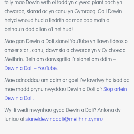
felly mae Dewin wrth ei fodd yn clywed plant bach yn
chwarae, siarad ac yn canu yn Gymraeg.
Gall Dewin
hefyd wneud hud a lledrith ac mae bob math o
bethau’n dod allan o’i het hud!
Mae gan Dewin a Doti sianel YouTube yn llawn fideos o
amser stori, canu, dawnsio a chwarae yn y Cylchoedd
Meithrin. Beth am danysgrifio i’r sianel am ddim –
Dewin a Doti – YouTube
.
Mae adnoddau am ddim ar gael i’w lawrlwytho isod ac
mae modd prynu nwyddau Dewin a Doti o’r
Siop arlein
Dewin a Doti.
Wyt ti wedi mwynhau gyda Dewin a Doti? Anfona dy
luniau at
sianeldewinadoti@meithrin.cymru