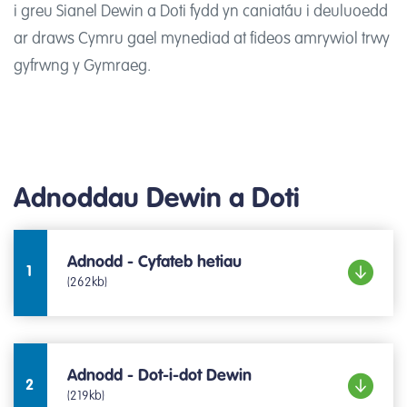
i greu Sianel Dewin a Doti fydd yn caniatáu i deuluoedd
ar draws Cymru gael mynediad at fideos amrywiol trwy
gyfrwng y Gymraeg.
Adnoddau Dewin a Doti
Adnodd - Cyfateb hetiau
1
(262kb)
Adnodd - Dot-i-dot Dewin
2
(219kb)