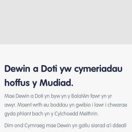
Dewin a Doti yw cymeriadau
hoffus y Mudiad.
Mae Dewin a Doti yn byw yn y Balalŵn fawr yn yr
awyr. Maent wrth eu boddau yn gwibio i lawr i chwarae
gyda phlant bach yn y Cylchoedd Meithrin.
Dim ond Cymraeg mae Dewin yn gallu siarad a’i ddeall