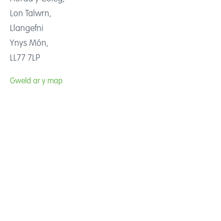
Lon Talwrn,
Llangefni
Ynys Món,
LL77 7LP
Gweld ar y map