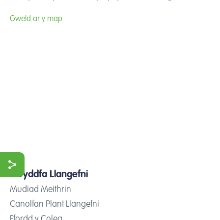
Gweld ar y map
Swyddfa Llangefni
Mudiad Meithrin
ook
Canolfan Plant Llangefni
r
Ffordd y Coleg,