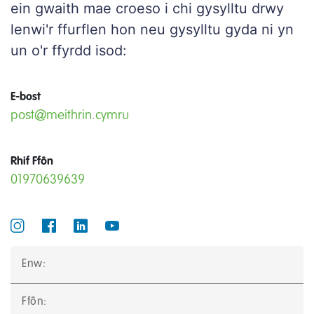
Hyfforddiant, Adnoddau a Gwybodaeth
ein gwaith mae croeso i chi gysylltu drwy
lenwi'r ffurflen hon neu gysylltu gyda ni yn
Siop
un o'r ffyrdd isod:
Mewnrwyd
E-bost
English
post@meithrin.cymru
Rhif Ffôn
Hafan
01970639639
Swyddi
Newyddion
Digwyddiadau
Enw:
Podlediadau
Ffôn: