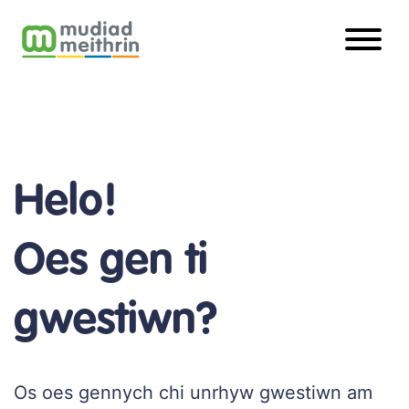
Chwilio
Chwilio am ofal plant
I Rieni
Helo!
Mwy o fanylion
I Gylchoedd
Oes gen ti
Cefnogaeth i'n haelodau
gwestiwn?
I Gefnogwyr
Gwybodaeth, cefnogi a chysylltu
Dysgu a Datblygu
Os oes gennych chi unrhyw gwestiwn am