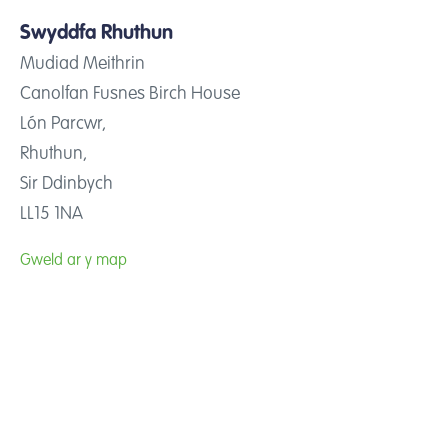
Swyddfa Rhuthun
Mudiad Meithrin
Canolfan Fusnes Birch House
Lón Parcwr,
Rhuthun,
Sir Ddinbych
LL15 1NA
Gweld ar y map