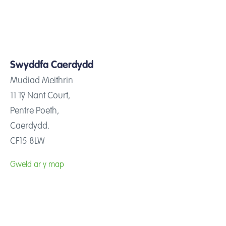
Swyddfa Caerdydd
Mudiad Meithrin
11 Tŷ Nant Court,
Pentre Poeth,
Caerdydd.
CF15 8LW
Gweld ar y map