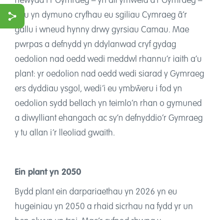
newydd i’r Gymraeg – yn ail ymweld â’r Gymraeg –
neu yn dymuno cryfhau eu sgiliau Cymraeg â’r
gallu i wneud hynny drwy gyrsiau Camau. Mae
ook
pwrpas a defnydd yn ddylanwad cryf gydag
oedolion nad oedd wedi meddwl rhannu’r iaith a’u
r
plant: yr oedolion nad oedd wedi siarad y Gymraeg
ers dyddiau ysgol, wedi’i eu ymbŵeru i fod yn
oedolion sydd bellach yn teimlo’n rhan o gymuned
a diwylliant ehangach ac sy’n defnyddio’r Gymraeg
y tu allan i’r lleoliad gwaith.
Ein plant yn 2050
Bydd plant ein darpariaethau yn 2026 yn eu
hugeiniau yn 2050 a rhaid sicrhau na fydd yr un