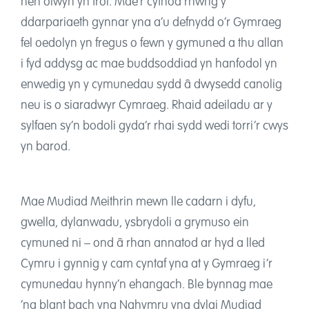
hen olwyn yn troi. Mae’r cyfnod rhwng y
ddarpariaeth gynnar yna a’u defnydd o’r Gymraeg
fel oedolyn yn fregus o fewn y gymuned a thu allan
i fyd addysg ac mae buddsoddiad yn hanfodol yn
enwedig yn y cymunedau sydd â dwysedd canolig
neu is o siaradwyr Cymraeg. Rhaid adeiladu ar y
sylfaen sy’n bodoli gyda’r rhai sydd wedi torri’r cwys
yn barod.
Mae Mudiad Meithrin mewn lle cadarn i dyfu,
gwella, dylanwadu, ysbrydoli a grymuso ein
cymuned ni – ond â rhan annatod ar hyd a lled
Cymru i gynnig y cam cyntaf yna at y Gymraeg i’r
cymunedau hynny’n ehangach. Ble bynnag mae
‘na blant bach yng Nghymru yna dylai Mudiad