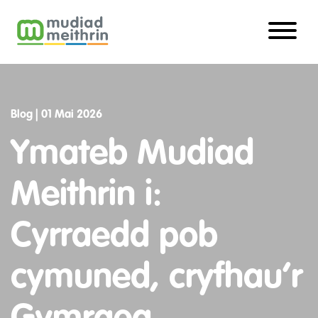
Chwilio
Chwilio am ofal plant
Blog |
01 Mai 2026
I Rieni
Ymateb Mudiad
Mwy o fanylion
Meithrin i:
I Gylchoedd
Cefnogaeth i'n haelodau
Cyrraedd pob
I Gefnogwyr
Gwybodaeth, cefnogi a chysylltu
cymuned, cryfhau’r
Dysgu a Datblygu