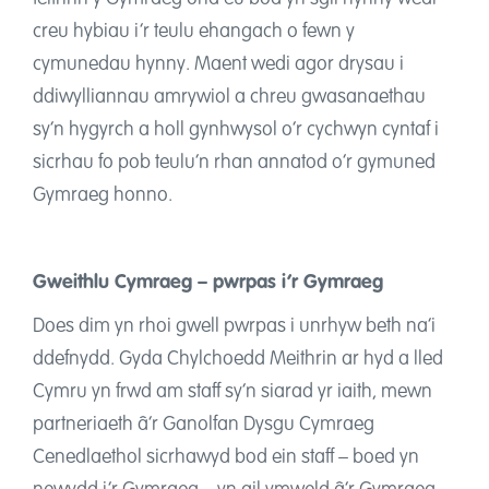
creu hybiau i’r teulu ehangach o fewn y
cymunedau hynny. Maent wedi agor drysau i
ddiwylliannau amrywiol a chreu gwasanaethau
sy’n hygyrch a holl gynhwysol o’r cychwyn cyntaf i
sicrhau fo pob teulu’n rhan annatod o’r gymuned
Gymraeg honno.
Gweithlu Cymraeg – pwrpas i’r Gymraeg
Does dim yn rhoi gwell pwrpas i unrhyw beth na’i
ddefnydd. Gyda Chylchoedd Meithrin ar hyd a lled
Cymru yn frwd am staff sy’n siarad yr iaith, mewn
partneriaeth â’r Ganolfan Dysgu Cymraeg
Cenedlaethol sicrhawyd bod ein staff – boed yn