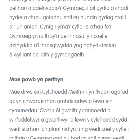
pellhau o ddefnyddio’r Gymraeg, i ail gydio a chodi
hyder a chreu gofodau saff eu hunain gydag eraill
o’r un anian. Cynigir yma’r cyfle i sicrhau fo’r
Gymraeg yn iaith sy’n berthnasol yn cael ei
defnyddio a’i throsglwyddo yng nghyd-destun
diwylliant ac iaith y gymdogaeth.
Mae pawb yn perthyn
Mae drws ein Cylchoedd Meithrin yn llydan agored
ac yn chwarae rhan amhrisiadwy o fewn ein
cymunedau. Gwelir ôl gwaith y cannoedd o
wirfoddolwyr a gweithwyr o fewn y cylchoedd sydd
wedi sicrhau fo’r plant nid yn unig wedi cael y cyfle i
feithrin y Gymraeg ond eu bod yn sgil hynny wedi