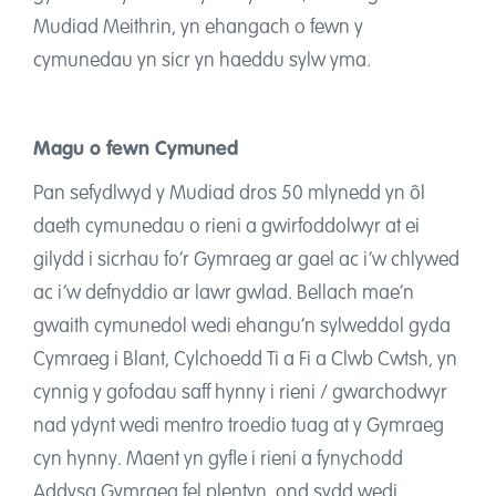
Mudiad Meithrin, yn ehangach o fewn y
cymunedau yn sicr yn haeddu sylw yma.
Magu o fewn Cymuned
Pan sefydlwyd y Mudiad dros 50 mlynedd yn ôl
daeth cymunedau o rieni a gwirfoddolwyr at ei
gilydd i sicrhau fo’r Gymraeg ar gael ac i’w chlywed
ac i’w defnyddio ar lawr gwlad. Bellach mae’n
gwaith cymunedol wedi ehangu’n sylweddol gyda
Cymraeg i Blant, Cylchoedd Ti a Fi a Clwb Cwtsh, yn
cynnig y gofodau saff hynny i rieni / gwarchodwyr
nad ydynt wedi mentro troedio tuag at y Gymraeg
cyn hynny. Maent yn gyfle i rieni a fynychodd
Addysg Gymraeg fel plentyn, ond sydd wedi