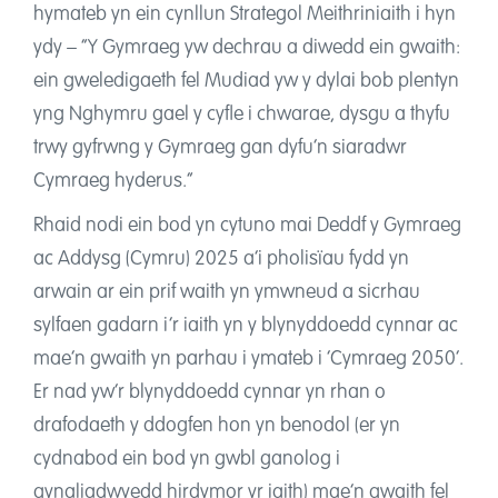
hymateb yn ein cynllun Strategol Meithriniaith i hyn
Cysylltu
ydy – “Y Gymraeg yw dechrau a diwedd ein gwaith:
ein gweledigaeth fel Mudiad yw y dylai bob plentyn
yng Nghymru gael y cyfle i chwarae, dysgu a thyfu
trwy gyfrwng y Gymraeg gan dyfu’n siaradwr
Cymraeg hyderus.”
Rhaid nodi ein bod yn cytuno mai Deddf y Gymraeg
ac Addysg (Cymru) 2025 a’i pholisïau fydd yn
arwain ar ein prif waith yn ymwneud a sicrhau
sylfaen gadarn i’r iaith yn y blynyddoedd cynnar ac
mae’n gwaith yn parhau i ymateb i ‘Cymraeg 2050’.
Er nad yw’r blynyddoedd cynnar yn rhan o
drafodaeth y ddogfen hon yn benodol (er yn
cydnabod ein bod yn gwbl ganolog i
gynaliadwyedd hirdymor yr iaith) mae’n gwaith fel