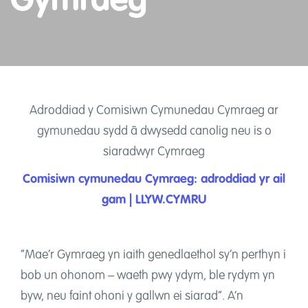
Gymraeg
Hyfforddiant, Adnoddau a Gwybodaeth
Siop
Mewnrwyd
English
Adroddiad y Comisiwn Cymunedau Cymraeg ar
gymunedau sydd â dwysedd canolig neu is o
siaradwyr Cymraeg
Hafan
Comisiwn cymunedau Cymraeg: adroddiad yr ail
Swyddi
gam | LLYW.CYMRU
Newyddion
“Mae’r Gymraeg yn iaith genedlaethol sy’n perthyn i
Digwyddiadau
bob un ohonom – waeth pwy ydym, ble rydym yn
Podlediadau
byw, neu faint ohoni y gallwn ei siarad”. A’n